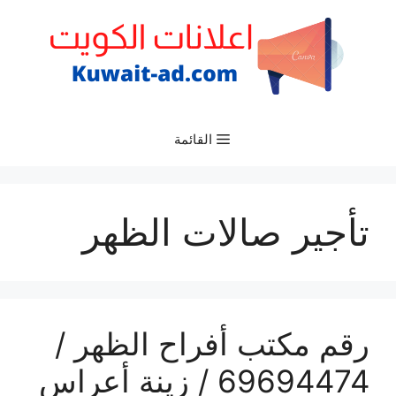
نتقل
لى
لمحتوى
القائمة
تأجير صالات الظهر
رقم مكتب أفراح الظهر /
69694474 / زينة أعراس