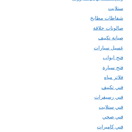
ستلايت
شفاطات مطابخ
صالونات حلاقة
صيانة تكييف
غسيل سيارات
فتح ابواب
فتح سيارة
فلاتر مياه
فني تكييف
فني رسيفرات
فني ستلايت
فني صحي
فني كاميرات