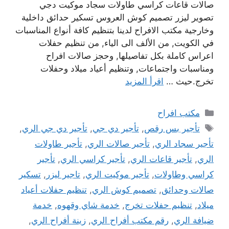
صالات قاعات كراسي طاولات سجاد موكيت دجي
تصوير ليزر تصميم كوش العروس تسكير حدائق داخلية
وخارجية مكتب الافراح لدينا بتنظيم كافة أنواع المناسبات
في الكويت, من الألف الى الياء, من تنظيم حفلات
اعراس كاملة بكل تفاصيلها, وحجز صالات افراح
ومناسبات واجتماعات, وتنظيم أعياد ميلاد وحفلات
تخرج.حيث …
اقرأ المزيد
التصنيفات
مكتب افراح
الوسوم
تأجير بس رقص
,
تأجير دي جي
,
تأجير دي جي الري
,
تأجير سجاد الري
,
تأجير صالات الري
,
تأجير طاولات
الري
,
تأجير قاعات الري
,
تأجير كراسي الري
,
تأجير
كراسي وطاولات
,
تأجير موكيت الري
,
تاجير ليزر
,
تسكير
صالات وحدائق
,
تصميم كوش الري
,
تنظيم حفلات أعياد
ميلاد
,
تنظيم حفلات تخرج
,
خدمة شاي وقهوه
,
خدمة
ضيافة الري
,
رقم مكتب أفراح الري
,
زينة أفراح الري
,