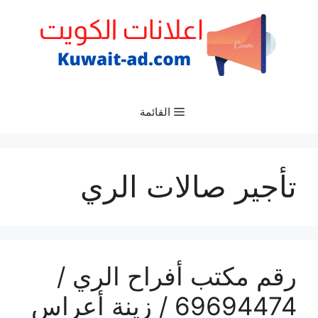
نتقل
لى
لمحتوى
القائمة
تأجير صالات الري
رقم مكتب أفراح الري /
69694474 / زينة أعراس