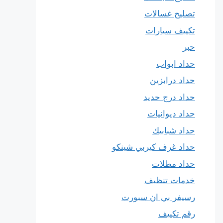
تصليح غسالات
تكييف سيارات
حبر
حداد ابواب
حداد درابزين
حداد درج حديد
حداد ديوانيات
حداد شبابيك
حداد غرف كيربي شينكو
حداد مظلات
خدمات تنظيف
رسيفر بي ان سبورت
رقم تكييف