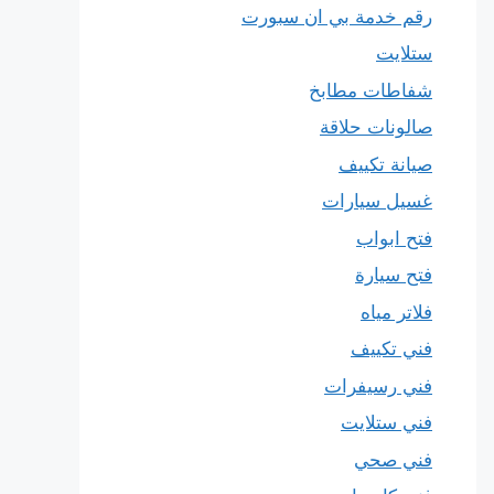
رقم خدمة بي ان سبورت
ستلايت
شفاطات مطابخ
صالونات حلاقة
صيانة تكييف
غسيل سيارات
فتح ابواب
فتح سيارة
فلاتر مياه
فني تكييف
فني رسيفرات
فني ستلايت
فني صحي