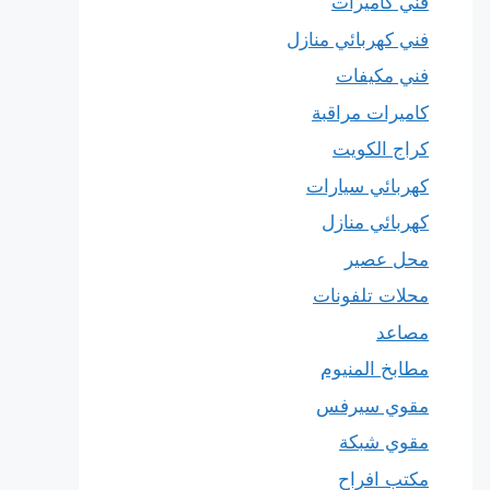
فني كاميرات
فني كهربائي منازل
فني مكيفات
كاميرات مراقبة
كراج الكويت
كهربائي سيارات
كهربائي منازل
محل عصير
محلات تلفونات
مصاعد
مطابخ المنيوم
مقوي سيرفس
مقوي شبكة
مكتب افراح