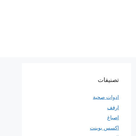
تصنيفات
ادوات صحية
ارفف
اصباغ
اكسس بوينت