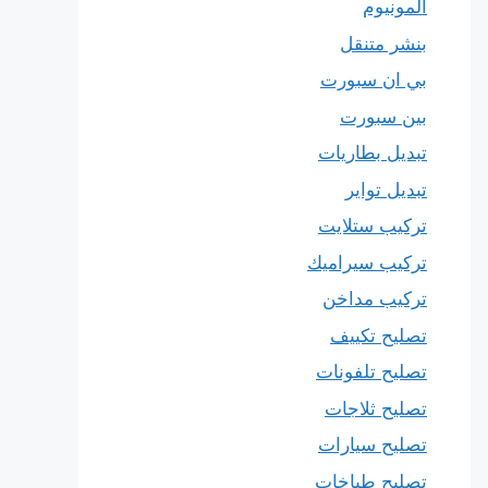
المونيوم
بنشر متنقل
بي ان سبورت
بين سبورت
تبديل بطاريات
تبديل تواير
تركيب ستلايت
تركيب سيراميك
تركيب مداخن
تصليح تكييف
تصليح تلفونات
تصليح ثلاجات
تصليح سيارات
تصليح طباخات