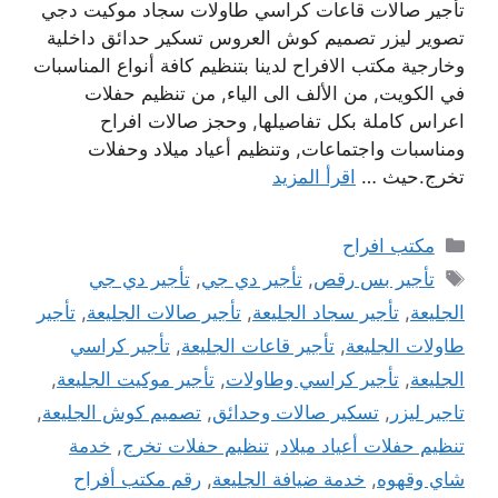
تأجير صالات قاعات كراسي طاولات سجاد موكيت دجي
تصوير ليزر تصميم كوش العروس تسكير حدائق داخلية
وخارجية مكتب الافراح لدينا بتنظيم كافة أنواع المناسبات
في الكويت, من الألف الى الياء, من تنظيم حفلات
اعراس كاملة بكل تفاصيلها, وحجز صالات افراح
ومناسبات واجتماعات, وتنظيم أعياد ميلاد وحفلات
تخرج.حيث …
اقرأ المزيد
التصنيفات
مكتب افراح
الوسوم
تأجير بس رقص
,
تأجير دي جي
,
تأجير دي جي
الجليعة
,
تأجير سجاد الجليعة
,
تأجير صالات الجليعة
,
تأجير
طاولات الجليعة
,
تأجير قاعات الجليعة
,
تأجير كراسي
الجليعة
,
تأجير كراسي وطاولات
,
تأجير موكيت الجليعة
,
تاجير ليزر
,
تسكير صالات وحدائق
,
تصميم كوش الجليعة
,
تنظيم حفلات أعياد ميلاد
,
تنظيم حفلات تخرج
,
خدمة
شاي وقهوه
,
خدمة ضيافة الجليعة
,
رقم مكتب أفراح