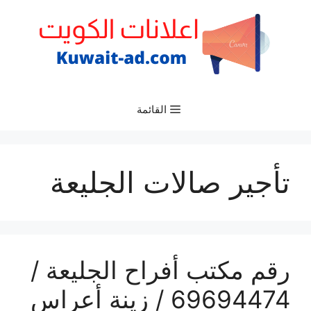
نتقل
لى
لمحتوى
القائمة
تأجير صالات الجليعة
رقم مكتب أفراح الجليعة /
69694474 / زينة أعراس