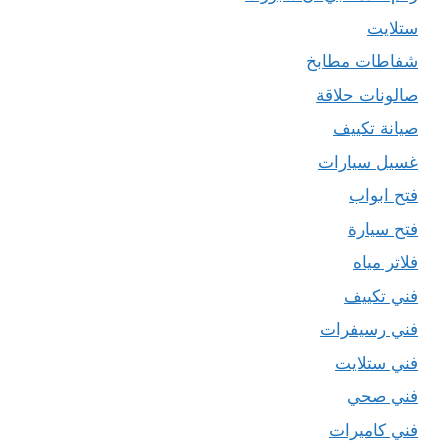
ستلايت
شفاطات مطابخ
صالونات حلاقة
صيانة تكييف
غسيل سيارات
فتح ابواب
فتح سيارة
فلاتر مياه
فني تكييف
فني رسيفرات
فني ستلايت
فني صحي
فني كاميرات