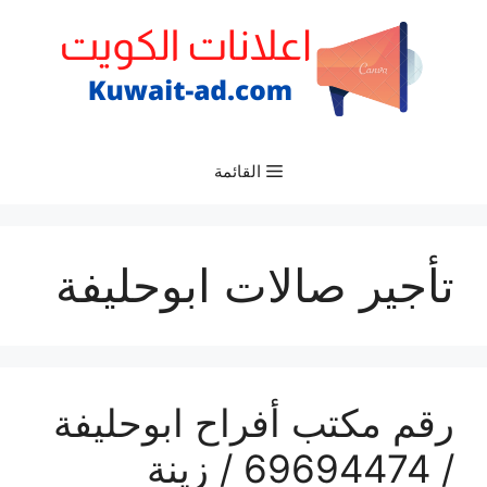
نتقل
لى
لمحتوى
القائمة
تأجير صالات ابوحليفة
رقم مكتب أفراح ابوحليفة
/ 69694474 / زينة