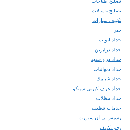
تصليح طباخات
تصليح غسالات
تكييف سيارات
حبر
حداد ابواب
حداد درابزين
حداد درج حديد
حداد ديوانيات
حداد شبابيك
حداد غرف كيربي شينكو
حداد مظلات
خدمات تنظيف
رسيفر بي ان سبورت
رقم تكييف