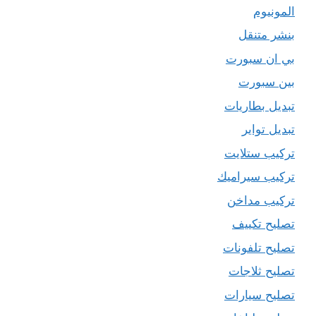
المونيوم
بنشر متنقل
بي ان سبورت
بين سبورت
تبديل بطاريات
تبديل تواير
تركيب ستلايت
تركيب سيراميك
تركيب مداخن
تصليح تكييف
تصليح تلفونات
تصليح ثلاجات
تصليح سيارات