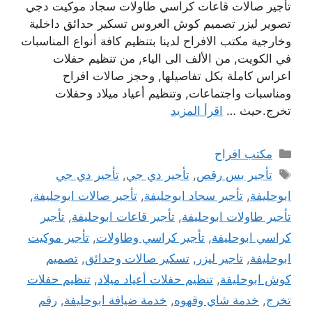
تأجير صالات قاعات كراسي طاولات سجاد موكيت دجي
تصوير ليزر تصميم كوش العروس تسكير حدائق داخلية
وخارجية مكتب الافراح لدينا بتنظيم كافة أنواع المناسبات
في الكويت, من الألف الى الياء, من تنظيم حفلات
اعراس كاملة بكل تفاصيلها, وحجز صالات افراح
ومناسبات واجتماعات, وتنظيم أعياد ميلاد وحفلات
تخرج.حيث …
اقرأ المزيد
التصنيفات
مكتب افراح
الوسوم
تأجير بس رقص
,
تأجير دي جي
,
تأجير دي جي
ابوحليفة
,
تأجير سجاد ابوحليفة
,
تأجير صالات ابوحليفة
,
تأجير طاولات ابوحليفة
,
تأجير قاعات ابوحليفة
,
تأجير
كراسي ابوحليفة
,
تأجير كراسي وطاولات
,
تأجير موكيت
ابوحليفة
,
تاجير ليزر
,
تسكير صالات وحدائق
,
تصميم
كوش ابوحليفة
,
تنظيم حفلات أعياد ميلاد
,
تنظيم حفلات
تخرج
,
خدمة شاي وقهوه
,
خدمة ضيافة ابوحليفة
,
رقم