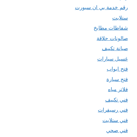
رقم خدمة بي ان سبورت
ستلايت
شفاطات مطابخ
صالونات حلاقة
صيانة تكييف
غسيل سيارات
فتح ابواب
فتح سيارة
فلاتر مياه
فني تكييف
فني رسيفرات
فني ستلايت
فني صحي