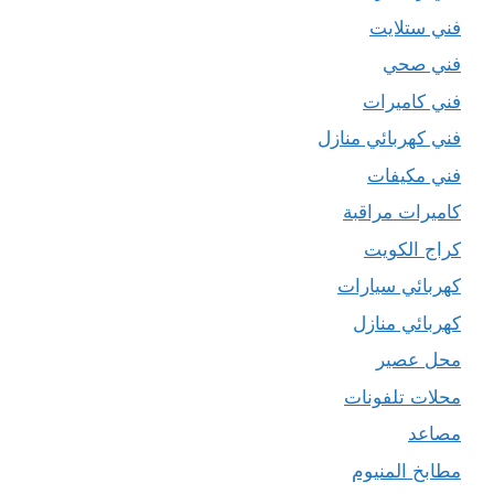
فني ستلايت
فني صحي
فني كاميرات
فني كهربائي منازل
فني مكيفات
كاميرات مراقبة
كراج الكويت
كهربائي سيارات
كهربائي منازل
محل عصير
محلات تلفونات
مصاعد
مطابخ المنيوم