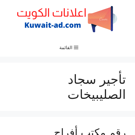
نتقل
لى
لمحتوى
القائمة
تأجير سجاد
الصليبيخات
رقم مكتب أفراح