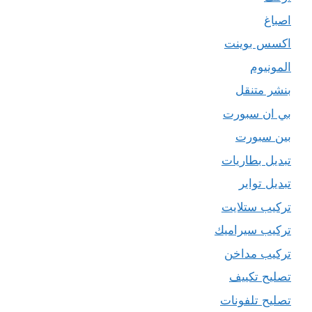
اصباغ
اكسس بوينت
المونيوم
بنشر متنقل
بي ان سبورت
بين سبورت
تبديل بطاريات
تبديل تواير
تركيب ستلايت
تركيب سيراميك
تركيب مداخن
تصليح تكييف
تصليح تلفونات