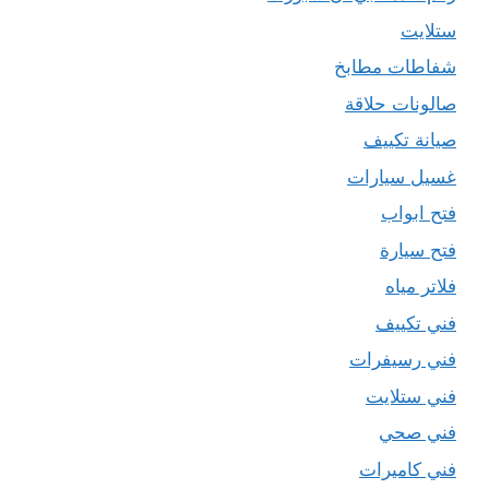
ستلايت
شفاطات مطابخ
صالونات حلاقة
صيانة تكييف
غسيل سيارات
فتح ابواب
فتح سيارة
فلاتر مياه
فني تكييف
فني رسيفرات
فني ستلايت
فني صحي
فني كاميرات