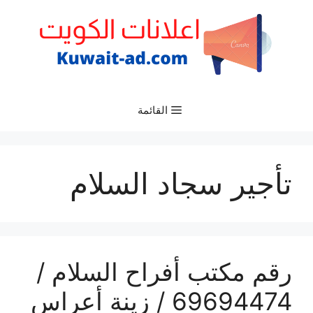
نتقل
لى
لمحتوى
القائمة
تأجير سجاد السلام
رقم مكتب أفراح السلام /
69694474 / زينة أعراس