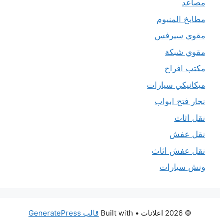
مصاعد
مطابخ المنيوم
مقوي سيرفس
مقوي شبكة
مكتب افراح
ميكانيكي سيارات
نجار فتح ابواب
نقل اثاث
نقل عفش
نقل عفش اثاث
ونش سيارات
© 2026 اعلانات
• Built with
قالب GeneratePress