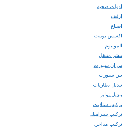
ادوات صحية
ارفف
اصباغ
اكسس بوينت
المونيوم
بنشر متنقل
بي ان سبورت
بين سبورت
تبديل بطاريات
تبديل تواير
تركيب ستلايت
تركيب سيراميك
تركيب مداخن