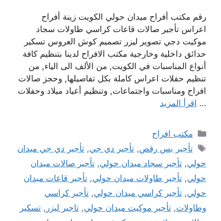
رقم مكتب أفراح ميدان حولي الكويت زينة أفراح
اعراس تأجير صالات قاعات كراسي طاولات سجاد
موكيت دجي تصوير ليزر تصميم كوش العروس تسكير
حدائق داخلية وخارجية مكتب الافراح لدينا بتنظيم كافة
أنواع المناسبات في الكويت, من الألف الى الياء, من
تنظيم حفلات اعراس كاملة بكل تفاصيلها, وحجز صالات
افراح ومناسبات واجتماعات, وتنظيم أعياد ميلاد وحفلات
…
اقرأ المزيد
التصنيفات
مكتب افراح
الوسوم
تأجير بس رقص
,
تأجير دي جي
,
تأجير دي جي ميدان
حولي
,
تأجير سجاد ميدان حولي
,
تأجير صالات ميدان
حولي
,
تأجير طاولات ميدان حولي
,
تأجير قاعات ميدان
حولي
,
تأجير كراسي ميدان حولي
,
تأجير كراسي
وطاولات
,
تأجير موكيت ميدان حولي
,
تاجير ليزر
,
تسكير