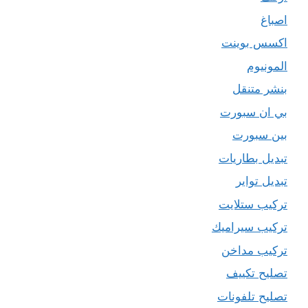
اصباغ
اكسس بوينت
المونيوم
بنشر متنقل
بي ان سبورت
بين سبورت
تبديل بطاريات
تبديل تواير
تركيب ستلايت
تركيب سيراميك
تركيب مداخن
تصليح تكييف
تصليح تلفونات