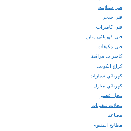
فني ستلايت
فني صحي
فني كاميرات
فني كهربائي منازل
فني مكيفات
كاميرات مراقبة
كراج الكويت
كهربائي سيارات
كهربائي منازل
محل عصير
محلات تلفونات
مصاعد
مطابخ المنيوم