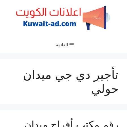
نتقل
لى
لمحتوى
القائمة
تأجير دي جي ميدان
حولي
رقم مكتب أفراح ميدان