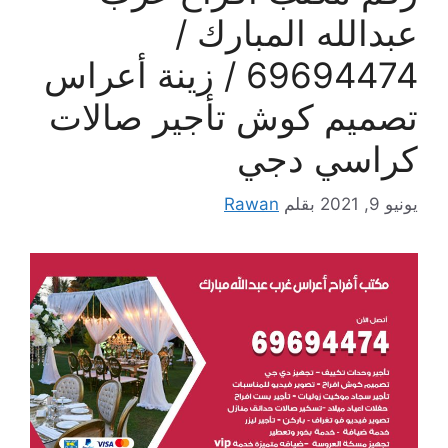
عبدالله المبارك /
69694474 / زينة أعراس
تصميم كوش تأجير صالات
كراسي دجي
يونيو 9, 2021
بقلم
Rawan