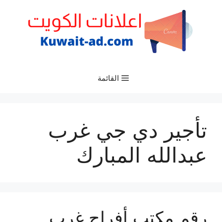
نتقل
لى
لمحتوى
القائمة
تأجير دي جي غرب
عبدالله المبارك
رقم مكتب أفراح غرب