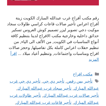
رقم مكتب أفراح غرب عبدالله المبارك الكويت زينة
أفراح اعراس تأجير صالات قاعات كراسي طاولات سجاد
موكيت دجي تصوير ليزر تصميم كوش العروس تسكير
حدائق داخلية وخارجية مكتب الافراح لدينا بتنظيم كافة
أنواع المناسبات في الكويت, من الألف الى الياء, من
تنظيم حفلات اعراس كاملة بكل تفاصيلها, وحجز صالات
افراح ومناسبات واجتماعات, وتنظيم أعياد ميلاد …
اقرأ
المزيد
التصنيفات
مكتب افراح
الوسوم
تأجير بس رقص
,
تأجير دي جي
,
تأجير دي جي غرب
عبدالله المبارك
,
تأجير سجاد غرب عبدالله المبارك
,
تأجير صالات غرب عبدالله المبارك
,
تأجير طاولات غرب
عبدالله المبارك
,
تأجير قاعات غرب عبدالله المبارك
,