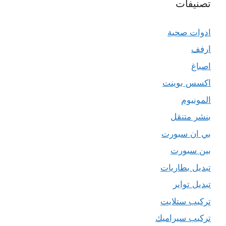
تصنيفات
ادوات صحية
ارفف
اصباغ
اكسس بوينت
المونيوم
بنشر متنقل
بي ان سبورت
بين سبورت
تبديل بطاريات
تبديل تواير
تركيب ستلايت
تركيب سيراميك