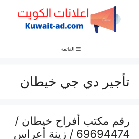
نتقل
لى
لمحتوى
القائمة
تأجير دي جي خيطان
رقم مكتب أفراح خيطان /
69694474 / زينة أعراس