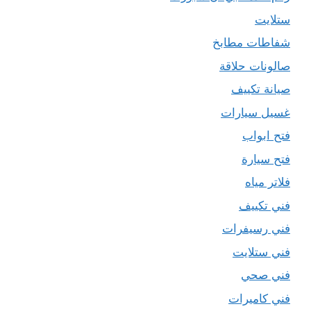
ستلايت
شفاطات مطابخ
صالونات حلاقة
صيانة تكييف
غسيل سيارات
فتح ابواب
فتح سيارة
فلاتر مياه
فني تكييف
فني رسيفرات
فني ستلايت
فني صحي
فني كاميرات