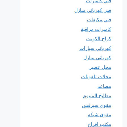
فني كاميرات
فني كهربائي منازل
فني مكيفات
كاميرات مراقبة
كراج الكويت
كهربائي سيارات
كهربائي منازل
محل عصير
محلات تلفونات
مصاعد
مطابخ المنيوم
مقوي سيرفس
مقوي شبكة
مكتب افراح