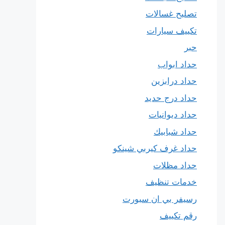
تصليح غسالات
تكييف سيارات
حبر
حداد ابواب
حداد درابزين
حداد درج حديد
حداد ديوانيات
حداد شبابيك
حداد غرف كيربي شينكو
حداد مظلات
خدمات تنظيف
رسيفر بي ان سبورت
رقم تكييف