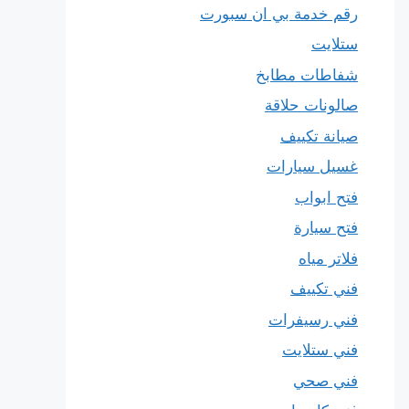
رقم خدمة بي ان سبورت
ستلايت
شفاطات مطابخ
صالونات حلاقة
صيانة تكييف
غسيل سيارات
فتح ابواب
فتح سيارة
فلاتر مياه
فني تكييف
فني رسيفرات
فني ستلايت
فني صحي