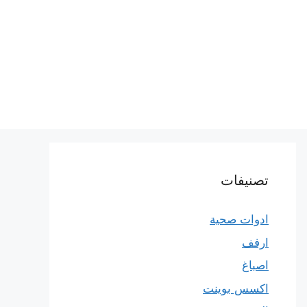
تصنيفات
ادوات صحية
ارفف
اصباغ
اكسس بوينت