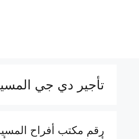
نتقل
لى
لمحتوى
تأجير دي جي المسيل