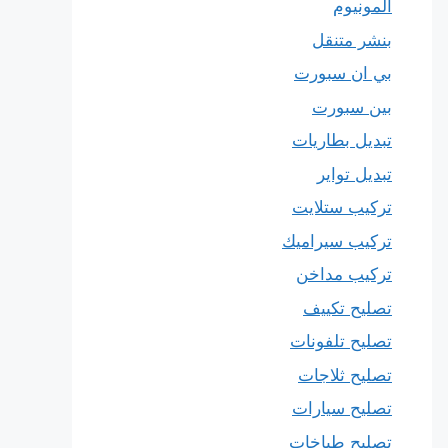
المونيوم
بنشر متنقل
بي ان سبورت
بين سبورت
تبديل بطاريات
تبديل تواير
تركيب ستلايت
تركيب سيراميك
تركيب مداخن
تصليح تكييف
تصليح تلفونات
تصليح ثلاجات
تصليح سيارات
تصليح طباخات