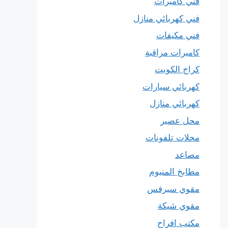
فني كاميرات
فني كهربائي منازل
فني مكيفات
كاميرات مراقبة
كراج الكويت
كهربائي سيارات
كهربائي منازل
محل عصير
محلات تلفونات
مصاعد
مطابخ المنيوم
مقوي سيرفس
مقوي شبكة
مكتب افراح