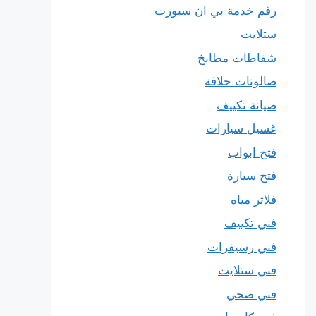
رقم خدمة بي ان سبورت
ستلايت
شفاطات مطابخ
صالونات حلاقة
صيانة تكييف
غسيل سيارات
فتح ابواب
فتح سيارة
فلاتر مياه
فني تكييف
فني رسيفرات
فني ستلايت
فني صحي