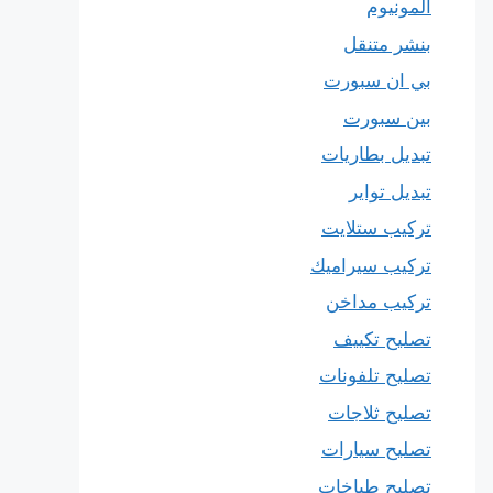
المونيوم
بنشر متنقل
بي ان سبورت
بين سبورت
تبديل بطاريات
تبديل تواير
تركيب ستلايت
تركيب سيراميك
تركيب مداخن
تصليح تكييف
تصليح تلفونات
تصليح ثلاجات
تصليح سيارات
تصليح طباخات