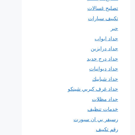
تصليح غسالات
تكييف سيارات
حبر
حداد ابواب
حداد درابزين
حداد درج حديد
حداد ديوانيات
حداد شبابيك
حداد غرف كيربي شينكو
حداد مظلات
خدمات تنظيف
رسيفر بي ان سبورت
رقم تكييف