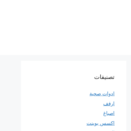
تصنيفات
ادوات صحية
ارفف
اصباغ
اكسس بوينت