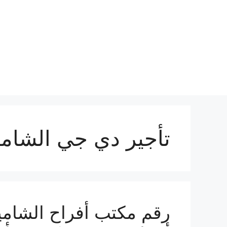
نتقل
لى
لمحتوى
تأجير دي جي الشامي