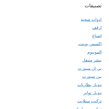
تصنيفات
ادوات صحية
ارفف
اصباغ
اكسس بوينت
المونيوم
بنشر متنقل
بي ان سبورت
بين سبورت
تبديل بطاريات
تبديل تواير
تركيب ستلايت