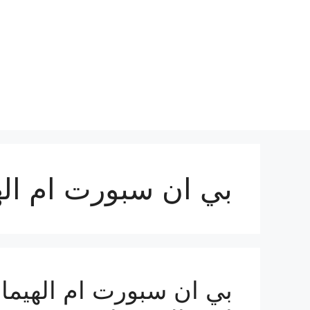
نتقل
لى
لمحتوى
بي ان سبورت ام اله