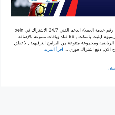
تجديد اشتراك بي ان سبورت ام الهيمان اون لاين رقم خدمة العملاء الدعم الفني 24/7 الاشتراك في bein
sport conect بين سبورت اختر باقات الرياضة بريميوم ايليت باسكت , 96 قناة وباقات متنوعة بالإضافة
لرياضية ومجموعة متنوعة من البرامج الترفيهية , لا تقلق
اح الان, دفع اشتراك فوري …
اقرأ المزيد
يمان