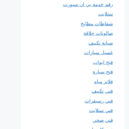
رقم خدمة بي ان سبورت
ستلايت
شفاطات مطابخ
صالونات حلاقة
صيانة تكييف
غسيل سيارات
فتح ابواب
فتح سيارة
فلاتر مياه
فني تكييف
فني رسيفرات
فني ستلايت
فني صحي