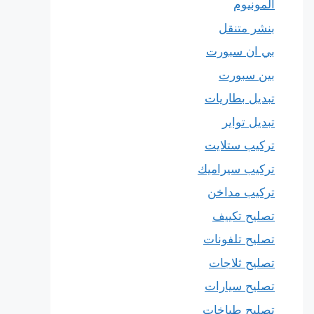
المونيوم
بنشر متنقل
بي ان سبورت
بين سبورت
تبديل بطاريات
تبديل تواير
تركيب ستلايت
تركيب سيراميك
تركيب مداخن
تصليح تكييف
تصليح تلفونات
تصليح ثلاجات
تصليح سيارات
تصليح طباخات