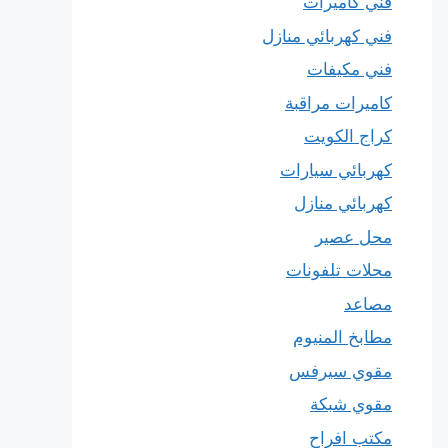
فني كاميرات
فني كهربائي منازل
فني مكيفات
كاميرات مراقبة
كراج الكويت
كهربائي سيارات
كهربائي منازل
محل عصير
محلات تلفونات
مصاعد
مطابخ المنيوم
مقوي سيرفس
مقوي شبكة
مكتب افراح