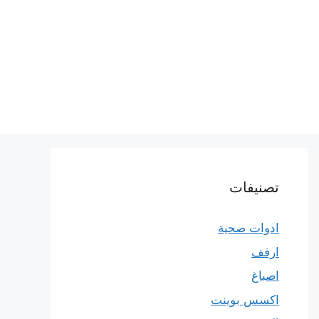
تصنيفات
ادوات صحية
ارفف
اصباغ
اكسس بوينت