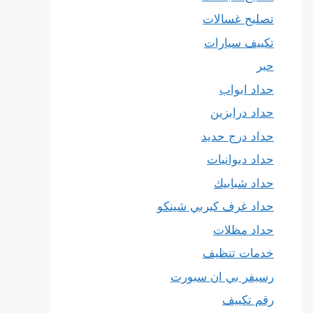
تصليح غسالات
تكييف سيارات
حبر
حداد ابواب
حداد درابزين
حداد درج حديد
حداد ديوانيات
حداد شبابيك
حداد غرف كيربي شينكو
حداد مظلات
خدمات تنظيف
رسيفر بي ان سبورت
رقم تكييف