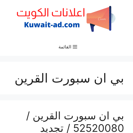
نتقل
لى
لمحتوى
القائمة
بي ان سبورت القرين
بي ان سبورت القرين /
52520080 / تجديد