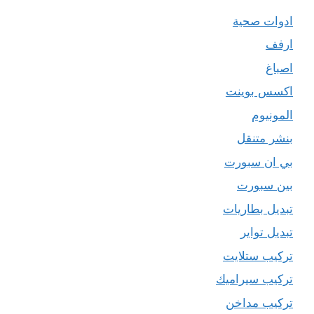
ادوات صحية
ارفف
اصباغ
اكسس بوينت
المونيوم
بنشر متنقل
بي ان سبورت
بين سبورت
تبديل بطاريات
تبديل تواير
تركيب ستلايت
تركيب سيراميك
تركيب مداخن