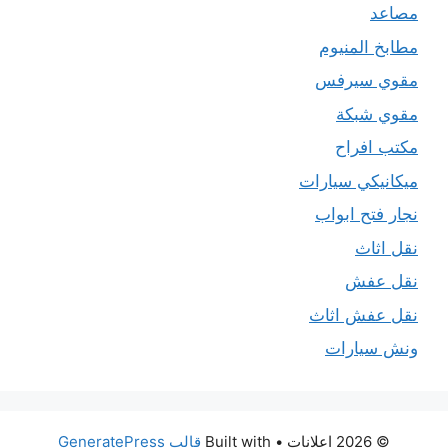
مصاعد
مطابخ المنيوم
مقوي سيرفس
مقوي شبكة
مكتب افراح
ميكانيكي سيارات
نجار فتح ابواب
نقل اثاث
نقل عفش
نقل عفش اثاث
ونش سيارات
© 2026 اعلانات
• Built with
قالب GeneratePress