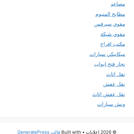
مصاعد
مطابخ المنيوم
مقوي سيرفس
مقوي شبكة
مكتب افراح
ميكانيكي سيارات
نجار فتح ابواب
نقل اثاث
نقل عفش
نقل عفش اثاث
ونش سيارات
© 2026 اعلانات
• Built with
قالب GeneratePress