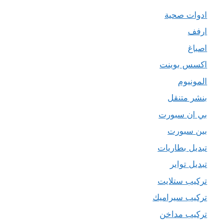
ادوات صحية
ارفف
اصباغ
اكسس بوينت
المونيوم
بنشر متنقل
بي ان سبورت
بين سبورت
تبديل بطاريات
تبديل تواير
تركيب ستلايت
تركيب سيراميك
تركيب مداخن