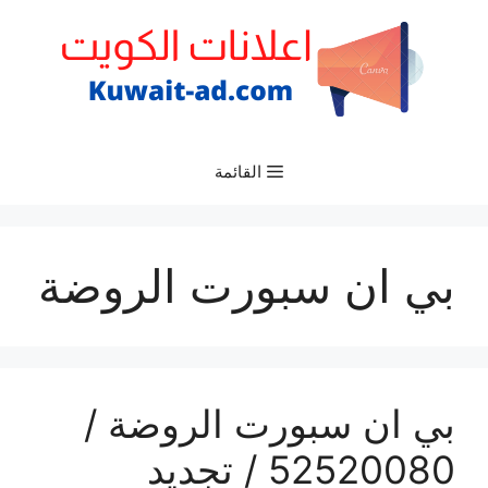
نتقل
لى
لمحتوى
القائمة
بي ان سبورت الروضة
بي ان سبورت الروضة /
52520080 / تجديد