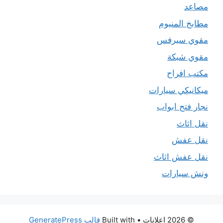
مصاعد
مطابخ المنيوم
مقوي سيرفس
مقوي شبكة
مكتب افراح
ميكانيكي سيارات
نجار فتح ابواب
نقل اثاث
نقل عفش
نقل عفش اثاث
ونش سيارات
© 2026 اعلانات
• Built with
قالب GeneratePress