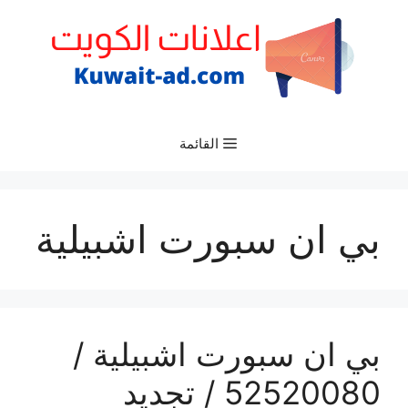
نتقل
لى
لمحتوى
القائمة
بي ان سبورت اشبيلية
بي ان سبورت اشبيلية /
52520080 / تجديد