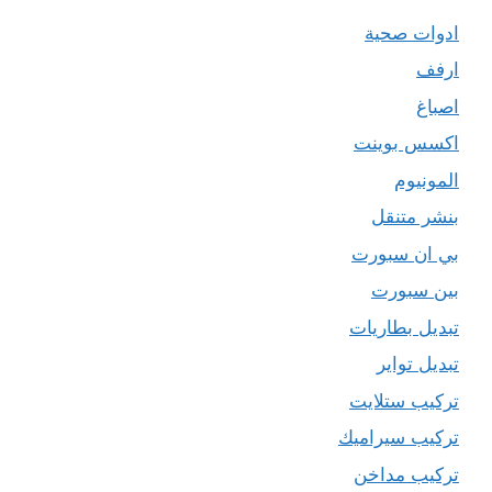
ادوات صحية
ارفف
اصباغ
اكسس بوينت
المونيوم
بنشر متنقل
بي ان سبورت
بين سبورت
تبديل بطاريات
تبديل تواير
تركيب ستلايت
تركيب سيراميك
تركيب مداخن