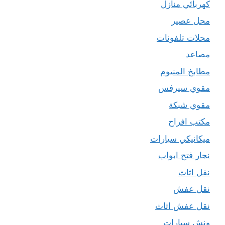
كهربائي منازل
محل عصير
محلات تلفونات
مصاعد
مطابخ المنيوم
مقوي سيرفس
مقوي شبكة
مكتب افراح
ميكانيكي سيارات
نجار فتح ابواب
نقل اثاث
نقل عفش
نقل عفش اثاث
ونش سيارات