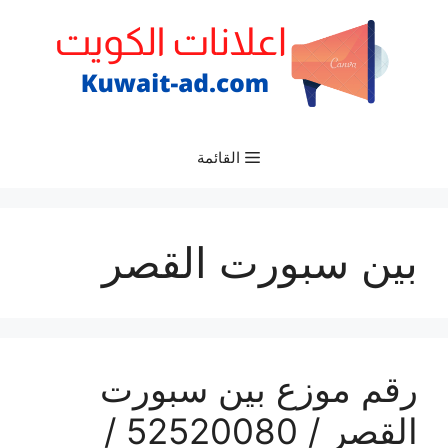
نتقل
لى
لمحتوى
القائمة
بين سبورت القصر
رقم موزع بين سبورت
القصر / 52520080 /