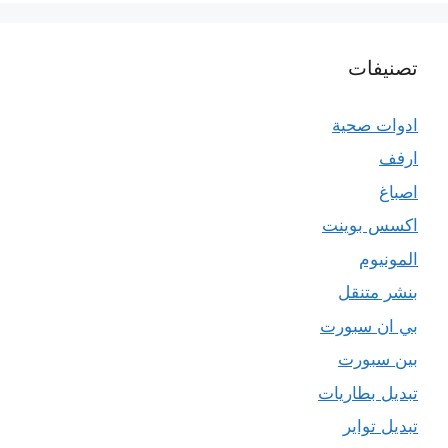
تصنيفات
ادوات صحية
ارفف
اصباغ
اكسس بوينت
المونيوم
بنشر متنقل
بي ان سبورت
بين سبورت
تبديل بطاريات
تبديل تواير