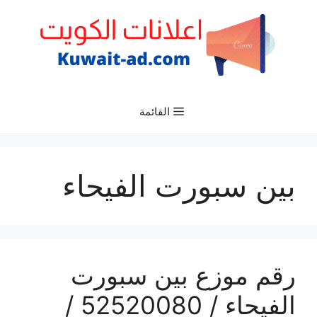
نتقل
لى
لمحتوى
القائمة
بين سبورت الفيحاء
رقم موزع بين سبورت
الفيحاء / 52520080 /