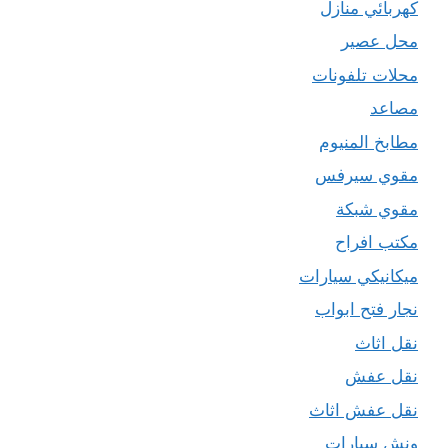
كهربائي منازل
محل عصير
محلات تلفونات
مصاعد
مطابخ المنيوم
مقوي سيرفس
مقوي شبكة
مكتب افراح
ميكانيكي سيارات
نجار فتح ابواب
نقل اثاث
نقل عفش
نقل عفش اثاث
ونش سيارات