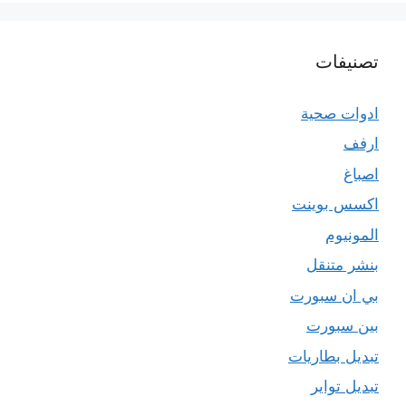
تصنيفات
ادوات صحية
ارفف
اصباغ
اكسس بوينت
المونيوم
بنشر متنقل
بي ان سبورت
بين سبورت
تبديل بطاريات
تبديل تواير