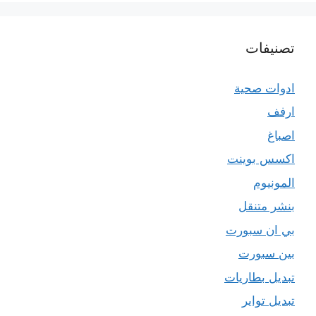
تصنيفات
ادوات صحية
ارفف
اصباغ
اكسس بوينت
المونيوم
بنشر متنقل
بي ان سبورت
بين سبورت
تبديل بطاريات
تبديل تواير