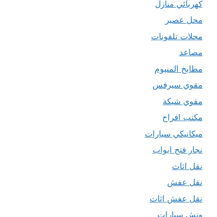
كهربائي منازل
محل عصير
محلات تلفونات
مصاعد
مطابخ المنيوم
مقوي سيرفس
مقوي شبكة
مكتب افراح
ميكانيكي سيارات
نجار فتح ابواب
نقل اثاث
نقل عفش
نقل عفش اثاث
ونش سيارات