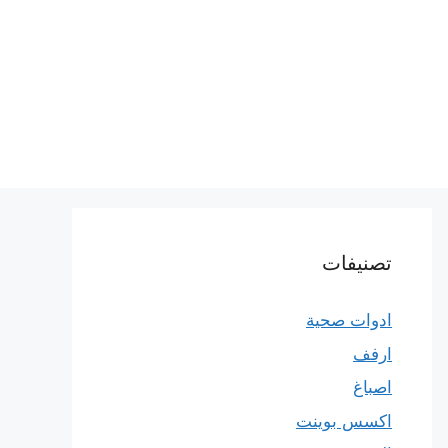
تصنيفات
ادوات صحية
ارفف
اصباغ
اكسس بوينت