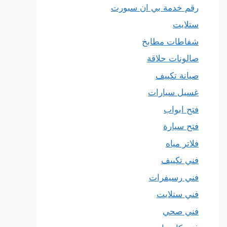
رقم خدمة بي ان سبورت
ستلايت
شفاطات مطابخ
صالونات حلاقة
صيانة تكييف
غسيل سيارات
فتح ابواب
فتح سيارة
فلاتر مياه
فني تكييف
فني رسيفرات
فني ستلايت
فني صحي