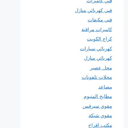
فني كاميرات
فني كهربائي منازل
فني مكيفات
كاميرات مراقبة
كراج الكويت
كهربائي سيارات
كهربائي منازل
محل عصير
محلات تلفونات
مصاعد
مطابخ المنيوم
مقوي سيرفس
مقوي شبكة
مكتب افراح