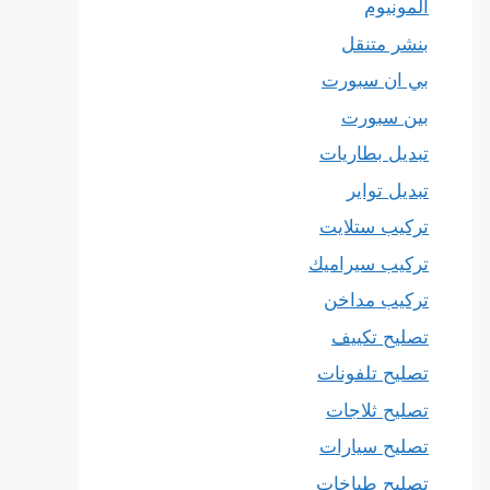
المونيوم
بنشر متنقل
بي ان سبورت
بين سبورت
تبديل بطاريات
تبديل تواير
تركيب ستلايت
تركيب سيراميك
تركيب مداخن
تصليح تكييف
تصليح تلفونات
تصليح ثلاجات
تصليح سيارات
تصليح طباخات