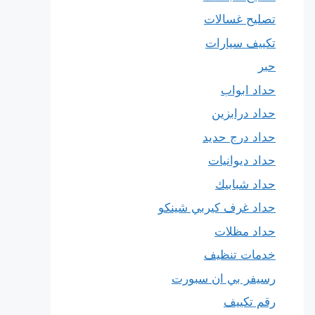
تصليح غسالات
تكييف سيارات
حبر
حداد ابواب
حداد درابزين
حداد درج حديد
حداد ديوانيات
حداد شبابيك
حداد غرف كيربي شينكو
حداد مظلات
خدمات تنظيف
رسيفر بي ان سبورت
رقم تكييف