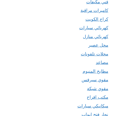
فني مكيفات
كاميرات مراقبة
كراج الكويت
كهربائي سيارات
كهربائي منازل
محل عصير
محلات تلفونات
مصاعد
مطابخ المنيوم
مقوي سيرفس
مقوي شبكة
مكتب افراح
ميكانيكي سيارات
نجار فتح ابواب