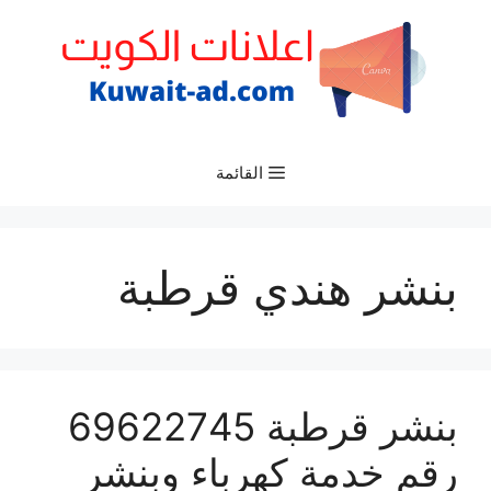
نتقل
لى
لمحتوى
القائمة
بنشر هندي قرطبة
بنشر قرطبة 69622745
رقم خدمة كهرباء وبنشر