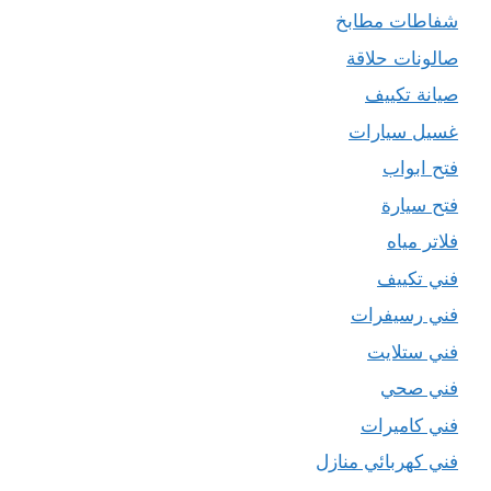
شفاطات مطابخ
صالونات حلاقة
صيانة تكييف
غسيل سيارات
فتح ابواب
فتح سيارة
فلاتر مياه
فني تكييف
فني رسيفرات
فني ستلايت
فني صحي
فني كاميرات
فني كهربائي منازل