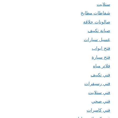
ستلايت
شفاطات مطابخ
صالونات حلاقة
صيانة تكييف
غسيل سيارات
فتح ابواب
فتح سيارة
فلاتر مياه
فني تكييف
فني رسيفرات
فني ستلايت
فني صحي
فني كاميرات