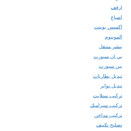
ارفف
اصباغ
اكسس بوينت
المونيوم
بنشر متنقل
بي ان سبورت
بين سبورت
تبديل بطاريات
تبديل تواير
تركيب ستلايت
تركيب سيراميك
تركيب مداخن
تصليح تكييف