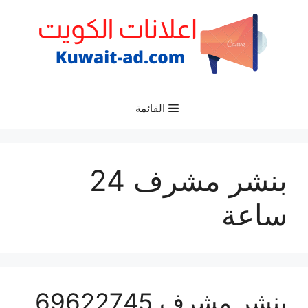
نتقل
لى
لمحتوى
القائمة
بنشر مشرف 24
ساعة
بنشر مشرف 69622745