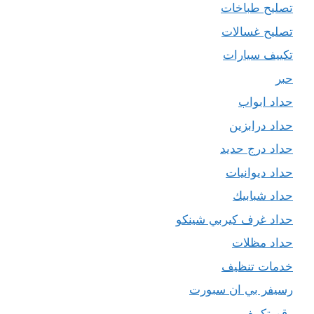
تصليح طباخات
تصليح غسالات
تكييف سيارات
حبر
حداد ابواب
حداد درابزين
حداد درج حديد
حداد ديوانيات
حداد شبابيك
حداد غرف كيربي شينكو
حداد مظلات
خدمات تنظيف
رسيفر بي ان سبورت
رقم تكييف