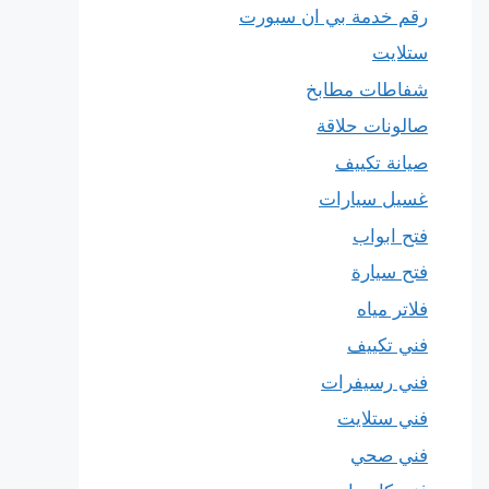
رقم خدمة بي ان سبورت
ستلايت
شفاطات مطابخ
صالونات حلاقة
صيانة تكييف
غسيل سيارات
فتح ابواب
فتح سيارة
فلاتر مياه
فني تكييف
فني رسيفرات
فني ستلايت
فني صحي