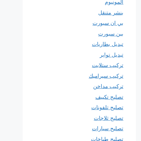
المونيوم
بنشر متنقل
بي ان سبورت
بين سبورت
تبديل بطاريات
تبديل تواير
تركيب ستلايت
تركيب سيراميك
تركيب مداخن
تصليح تكييف
تصليح تلفونات
تصليح ثلاجات
تصليح سيارات
تصليح طباخات