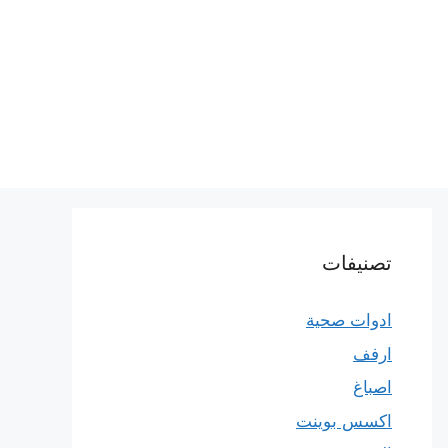
تصنيفات
ادوات صحية
ارفف
اصباغ
اكسس بوينت