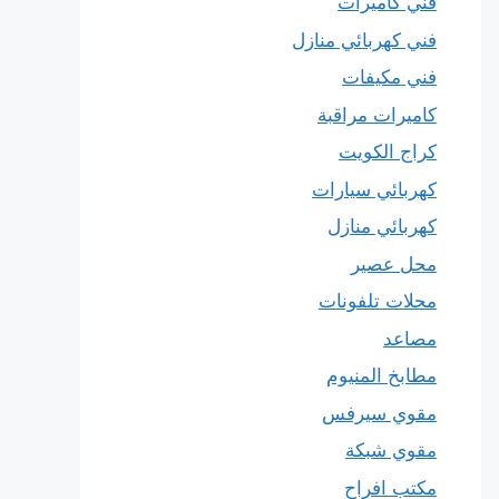
فني كاميرات
فني كهربائي منازل
فني مكيفات
كاميرات مراقبة
كراج الكويت
كهربائي سيارات
كهربائي منازل
محل عصير
محلات تلفونات
مصاعد
مطابخ المنيوم
مقوي سيرفس
مقوي شبكة
مكتب افراح