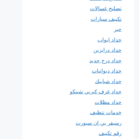
تصليح غسالات
تكييف سيارات
حبر
حداد ابواب
حداد درابزين
حداد درج حديد
حداد ديوانيات
حداد شبابيك
حداد غرف كيربي شينكو
حداد مظلات
خدمات تنظيف
رسيفر بي ان سبورت
رقم تكييف