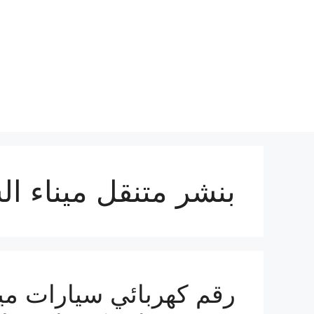
نتقل
لى
لمحتوى
بنشر متنقل ميناء ال