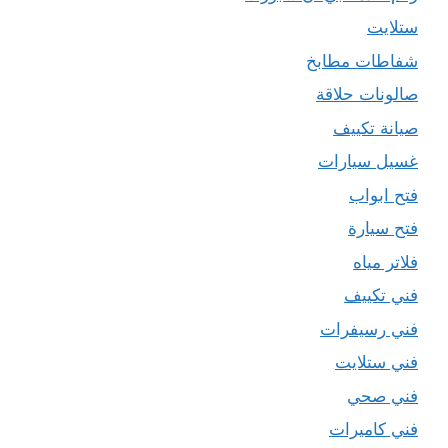
ستلايت
شفاطات مطابخ
صالونات حلاقة
صيانة تكييف
غسيل سيارات
فتح ابواب
فتح سيارة
فلاتر مياه
فني تكييف
فني رسيفرات
فني ستلايت
فني صحي
فني كاميرات