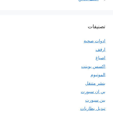
تصنيفات
ادوات صحية
ارفف
اصباغ
اكسس بوينت
المونيوم
بنشر متنقل
بي ان سبورت
بين سبورت
تبديل بطاريات