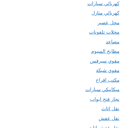
كهربائي سيارات
كهربائي منازل
محل عصير
محلات تلفونات
مصاعد
مطابخ المنيوم
مقوي سيرفس
مقوي شبكة
مكتب افراح
ميكانيكي سيارات
نجار فتح ابواب
نقل اثاث
نقل عفش
نقل عفش اثاث