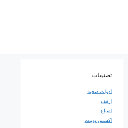
تصنيفات
ادوات صحية
ارفف
اصباغ
اكسس بوينت