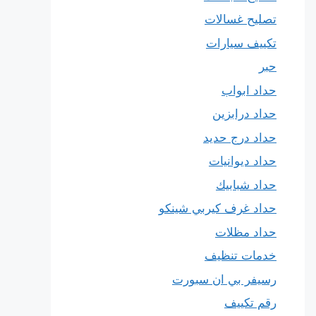
تصليح غسالات
تكييف سيارات
حبر
حداد ابواب
حداد درابزين
حداد درج حديد
حداد ديوانيات
حداد شبابيك
حداد غرف كيربي شينكو
حداد مظلات
خدمات تنظيف
رسيفر بي ان سبورت
رقم تكييف