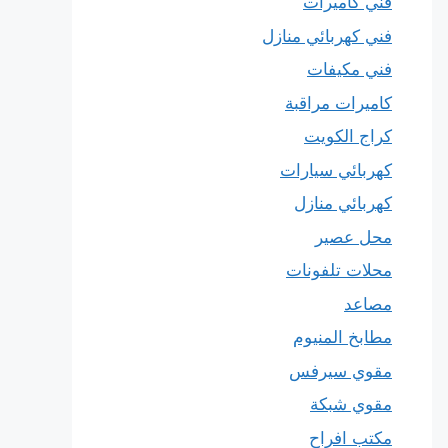
فني كاميرات
فني كهربائي منازل
فني مكيفات
كاميرات مراقبة
كراج الكويت
كهربائي سيارات
كهربائي منازل
محل عصير
محلات تلفونات
مصاعد
مطابخ المنيوم
مقوي سيرفس
مقوي شبكة
مكتب افراح