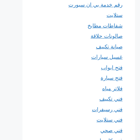
رقم خدمة بي ان سبورت
ستلايت
شفاطات مطابخ
صالونات حلاقة
صيانة تكييف
غسيل سيارات
فتح ابواب
فتح سيارة
فلاتر مياه
فني تكييف
فني رسيفرات
فني ستلايت
فني صحي