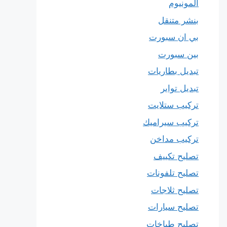
المونيوم
بنشر متنقل
بي ان سبورت
بين سبورت
تبديل بطاريات
تبديل تواير
تركيب ستلايت
تركيب سيراميك
تركيب مداخن
تصليح تكييف
تصليح تلفونات
تصليح ثلاجات
تصليح سيارات
تصليح طباخات