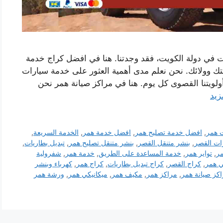
 في دولة الكويت، فقد وجدتنا. هنا في افضل كراج خدمة
ك وولائك. نحن نعلم مدى أهمية العثور على خدمة سيارات
 أولويتنا القصوى كل يوم. هنا في مراكز صيانة همر نحن
زيد
 همر
,
افضل خدمة تصليح همر
,
افضل خدمة همر
,
الخدمة السريعة
,
رات القصر
,
بنشر متنقل القصر
,
بنشر متنقل تصليح همر
,
تبديل بطاريات
,
مر
,
تواير همر
,
خدمة المساعدة على الطريق
,
خدمة همر
,
شفرولية
ي همر
,
كراج القصر
,
كراج تبديل بطاريات
,
كراج همر
,
كهرباء وبنشر
كز صيانة همر
,
مراكز همر
,
مكيف همر
,
ميكانيكي همر
,
ورشة همر