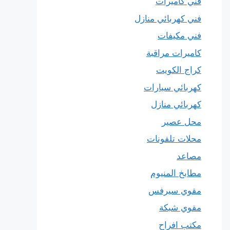
فني كاميرات
فني كهربائي منازل
فني مكيفات
كاميرات مراقبة
كراج الكويت
كهربائي سيارات
كهربائي منازل
محل عصير
محلات تلفونات
مصاعد
مطابخ المنيوم
مقوي سيرفس
مقوي شبكة
مكتب افراح