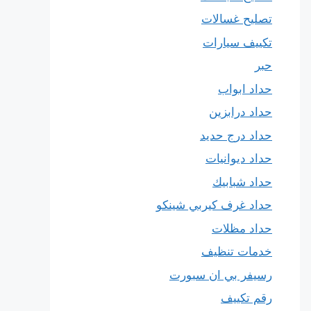
تصليح غسالات
تكييف سيارات
حبر
حداد ابواب
حداد درابزين
حداد درج حديد
حداد ديوانيات
حداد شبابيك
حداد غرف كيربي شينكو
حداد مظلات
خدمات تنظيف
رسيفر بي ان سبورت
رقم تكييف