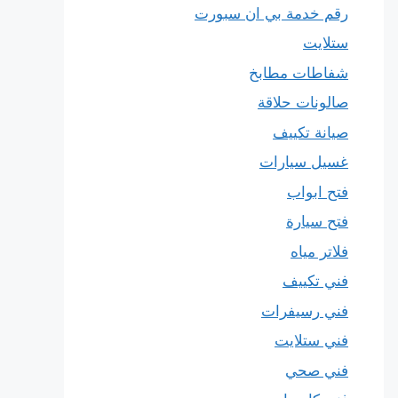
رقم خدمة بي ان سبورت
ستلايت
شفاطات مطابخ
صالونات حلاقة
صيانة تكييف
غسيل سيارات
فتح ابواب
فتح سيارة
فلاتر مياه
فني تكييف
فني رسيفرات
فني ستلايت
فني صحي