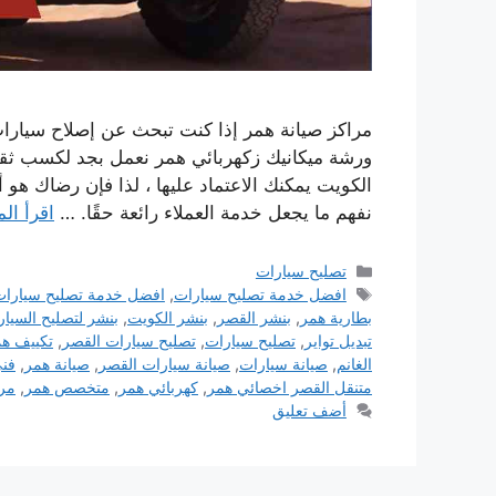
مراكز صيانة همر إذا كنت تبحث عن إصلاح سيارات
ورشة ميكانيك زكهربائي همر نعمل بجد لكسب ثقت
الكويت يمكنك الاعتماد عليها ، لذا فإن رضاك ​​هو
نفهم ما يجعل خدمة العملاء رائعة حقًا. …
اقرأ الم
التصنيفات
تصليح سيارات
الوسوم
افضل خدمة تصليح سيارات
,
افضل خدمة تصليح سيارات
بطارية همر
,
بنشر القصر
,
بنشر الكويت
,
بنشر لتصليح السيا
تبديل تواير
,
تصليح سيارات
,
تصليح سيارات القصر
,
تكييف ه
الغانم
,
صيانة سيارات
,
صيانة سيارات القصر
,
صيانة همر
,
فن
متنقل القصر اخصائي همر
,
كهربائي همر
,
متخصص همر
,
مرا
أضف تعليق