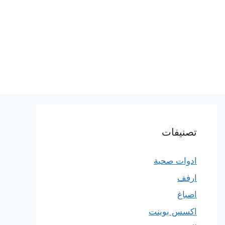
تصنيفات
ادوات صحية
ارفف
اصباغ
اكسس بوينت