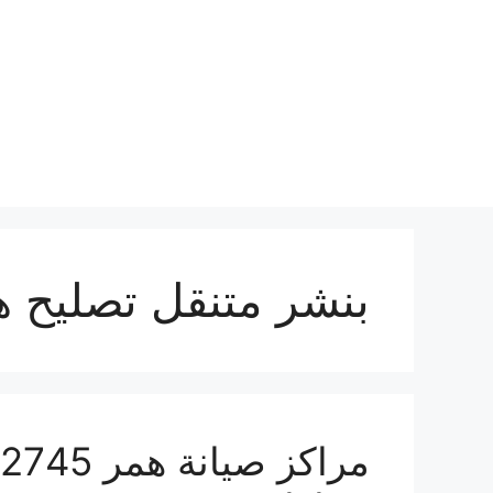
نتقل
لى
لمحتوى
بنشر متنقل تصليح ه