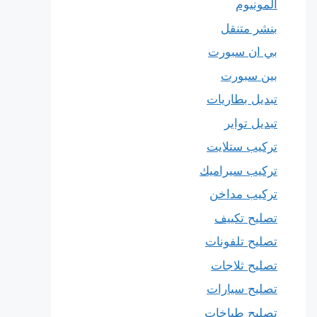
المونيوم
بنشر متنقل
بي ان سبورت
بين سبورت
تبديل بطاريات
تبديل تواير
تركيب ستلايت
تركيب سيراميك
تركيب مداخن
تصليح تكييف
تصليح تلفونات
تصليح ثلاجات
تصليح سيارات
تصليح طباخات