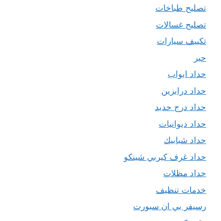
تصليح طباخات
تصليح غسالات
تكييف سيارات
حبر
حداد ابواب
حداد درابزين
حداد درج حديد
حداد ديوانيات
حداد شبابيك
حداد غرف كيربي شينكو
حداد مظلات
خدمات تنظيف
رسيفر بي ان سبورت