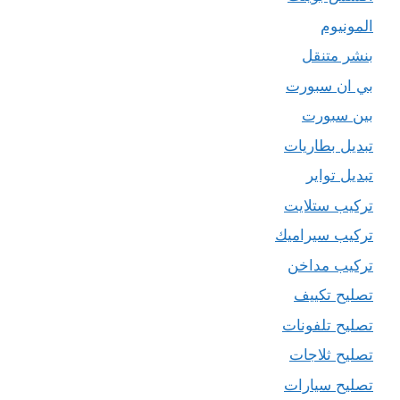
المونيوم
بنشر متنقل
بي ان سبورت
بين سبورت
تبديل بطاريات
تبديل تواير
تركيب ستلايت
تركيب سيراميك
تركيب مداخن
تصليح تكييف
تصليح تلفونات
تصليح ثلاجات
تصليح سيارات