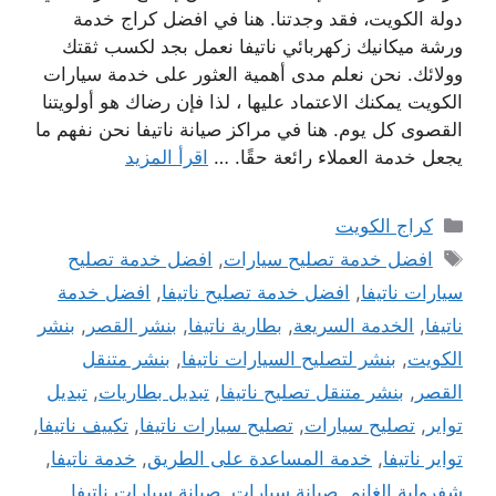
دولة الكويت، فقد وجدتنا. هنا في افضل كراج خدمة
ورشة ميكانيك زكهربائي ناتيفا نعمل بجد لكسب ثقتك
وولائك. نحن نعلم مدى أهمية العثور على خدمة سيارات
الكويت يمكنك الاعتماد عليها ، لذا فإن رضاك ​​هو أولويتنا
القصوى كل يوم. هنا في مراكز صيانة ناتيفا نحن نفهم ما
يجعل خدمة العملاء رائعة حقًا. …
اقرأ المزيد
التصنيفات
كراج الكويت
الوسوم
افضل خدمة تصليح سيارات
,
افضل خدمة تصليح
سيارات ناتيفا
,
افضل خدمة تصليح ناتيفا
,
افضل خدمة
ناتيفا
,
الخدمة السريعة
,
بطارية ناتيفا
,
بنشر القصر
,
بنشر
الكويت
,
بنشر لتصليح السيارات ناتيفا
,
بنشر متنقل
القصر
,
بنشر متنقل تصليح ناتيفا
,
تبديل بطاريات
,
تبديل
تواير
,
تصليح سيارات
,
تصليح سيارات ناتيفا
,
تكييف ناتيفا
,
تواير ناتيفا
,
خدمة المساعدة على الطريق
,
خدمة ناتيفا
,
شفرولية الغانم
,
صيانة سيارات
,
صيانة سيارات ناتيفا
,