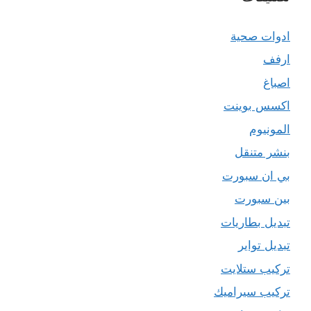
ادوات صحية
ارفف
اصباغ
اكسس بوينت
المونيوم
بنشر متنقل
بي ان سبورت
بين سبورت
تبديل بطاريات
تبديل تواير
تركيب ستلايت
تركيب سيراميك