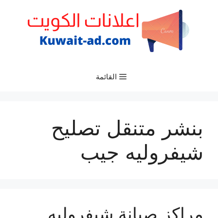
نتقل
لى
لمحتوى
القائمة
بنشر متنقل تصليح
شيفروليه جيب
مراكز صيانة شيفروليه