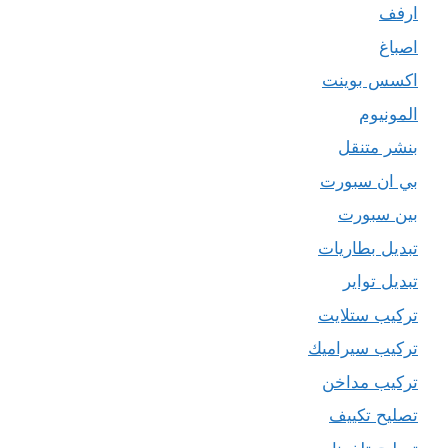
ارفف
اصباغ
اكسس بوينت
المونيوم
بنشر متنقل
بي ان سبورت
بين سبورت
تبديل بطاريات
تبديل تواير
تركيب ستلايت
تركيب سيراميك
تركيب مداخن
تصليح تكييف