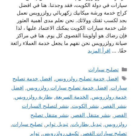
سيارات في دولة الكويت، فقد وجدتنا. هنا في افضل
كراج خدمة ورشة ميكانيك زكهربائي رولزرويس نعمل
بجد لكسب ثقتك وولائك. نحن نعلم مدى أهمية العثور
على خدمة سيارات الكويت يمكنك الاعتماد عليها ، لذا
فإن رضاك ​​هو أولويتنا القصوى كل يوم. هنا في مراكز
صيانة رولزرويس نحن نفهم ما يجعل خدمة العملاء رائعة
حقًا. …
اقرأ المزيد
التصنيفات
تصليح سيارات
الوسوم
افضل خدمة تصليح رولزرويس
,
افضل خدمة تصليح
سيارات
,
افضل خدمة تصليح سيارات رولزرويس
,
افضل
خدمة رولزرويس
,
الخدمة السريعة
,
بطارية رولزرويس
,
بنشر القصر
,
بنشر الكويت
,
بنشر لتصليح السيارات
القصر
,
بنشر متنقل القصر
,
بنشر متنقل تصليح
رولزرويس
,
تبديل بطاريات
,
تبديل تواير
,
تصليح سيارات
,
تصليح سيارات القصر
,
تكييف رولزرويس
,
تواير