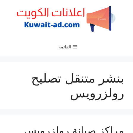
نتقل
لى
لمحتوى
القائمة
بنشر متنقل تصليح
رولزرويس
مراكز صيانة رولزرويس