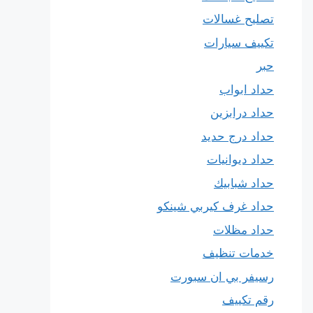
تصليح غسالات
تكييف سيارات
حبر
حداد ابواب
حداد درابزين
حداد درج حديد
حداد ديوانيات
حداد شبابيك
حداد غرف كيربي شينكو
حداد مظلات
خدمات تنظيف
رسيفر بي ان سبورت
رقم تكييف