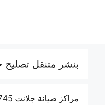
نتقل
لى
لمحتوى
بنشر متنقل تصليح ج