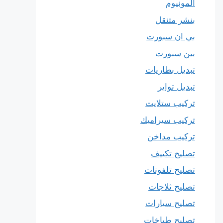
المونيوم
بنشر متنقل
بي ان سبورت
بين سبورت
تبديل بطاريات
تبديل تواير
تركيب ستلايت
تركيب سيراميك
تركيب مداخن
تصليح تكييف
تصليح تلفونات
تصليح ثلاجات
تصليح سيارات
تصليح طباخات