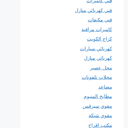
فني كاميرات
فني كهربائي منازل
فني مكيفات
كاميرات مراقبة
كراج الكويت
كهربائي سيارات
كهربائي منازل
محل عصير
محلات تلفونات
مصاعد
مطابخ المنيوم
مقوي سيرفس
مقوي شبكة
مكتب افراح