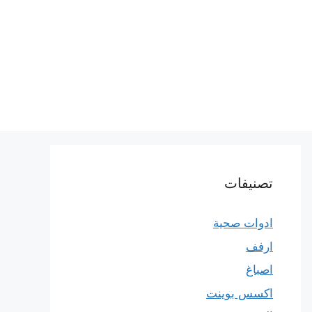
تصنيفات
ادوات صحية
ارفف
اصباغ
اكسس بوينت