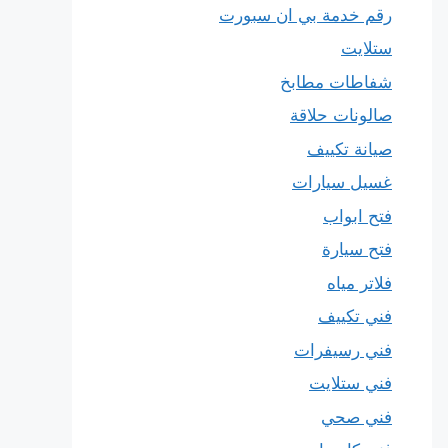
رقم خدمة بي ان سبورت
ستلايت
شفاطات مطابخ
صالونات حلاقة
صيانة تكييف
غسيل سيارات
فتح ابواب
فتح سيارة
فلاتر مياه
فني تكييف
فني رسيفرات
فني ستلايت
فني صحي