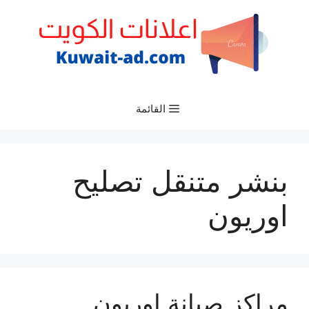
نتقل
لى
لمحتوى
القائمة
بنشر متنقل تصليح
اوريون
مراكز صيانة اوريون