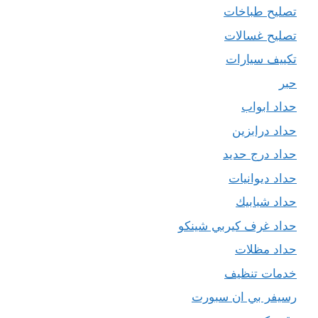
تصليح طباخات
تصليح غسالات
تكييف سيارات
حبر
حداد ابواب
حداد درابزين
حداد درج حديد
حداد ديوانيات
حداد شبابيك
حداد غرف كيربي شينكو
حداد مظلات
خدمات تنظيف
رسيفر بي ان سبورت