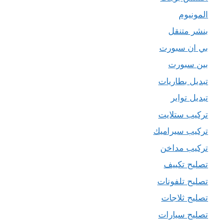
المونيوم
بنشر متنقل
بي ان سبورت
بين سبورت
تبديل بطاريات
تبديل تواير
تركيب ستلايت
تركيب سيراميك
تركيب مداخن
تصليح تكييف
تصليح تلفونات
تصليح ثلاجات
تصليح سيارات