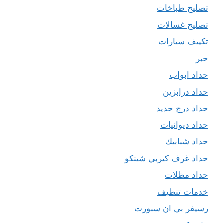
تصليح طباخات
تصليح غسالات
تكييف سيارات
حبر
حداد ابواب
حداد درابزين
حداد درج حديد
حداد ديوانيات
حداد شبابيك
حداد غرف كيربي شينكو
حداد مظلات
خدمات تنظيف
رسيفر بي ان سبورت