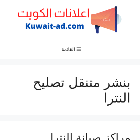
نتقل
لى
لمحتوى
القائمة
بنشر متنقل تصليح
النترا
مراكز صيانة النترا