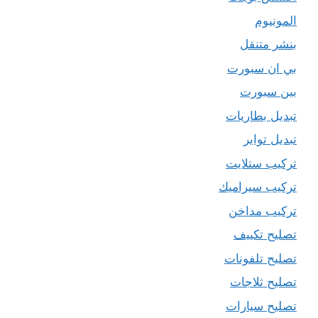
المونيوم
بنشر متنقل
بي ان سبورت
بين سبورت
تبديل بطاريات
تبديل تواير
تركيب ستلايت
تركيب سيراميك
تركيب مداخن
تصليح تكييف
تصليح تلفونات
تصليح ثلاجات
تصليح سيارات