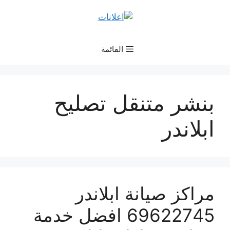
نتقل
لى
لمحتوى
القائمة
بنشر متنقل تصليح
ابلاندر
مراكز صيانة ابلاندر
69622745 افضل خدمة