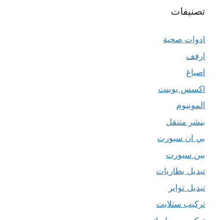
تصنيفات
ادوات صحية
ارفف
اصباغ
اكسس بوينت
المونيوم
بنشر متنقل
بي ان سبورت
بين سبورت
تبديل بطاريات
تبديل تواير
تركيب ستلايت