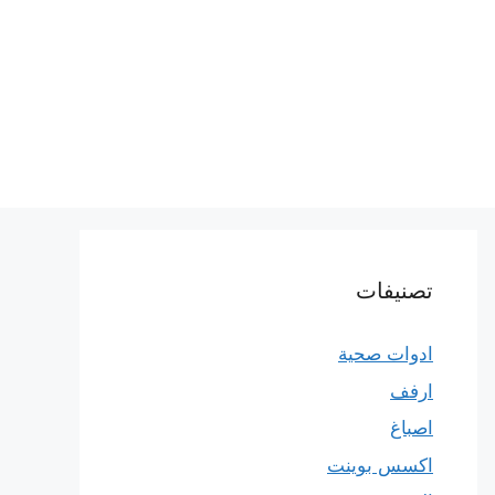
تصنيفات
ادوات صحية
ارفف
اصباغ
اكسس بوينت