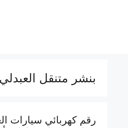
نتقل
لى
لمحتوى
بنشر متنقل العبدلي