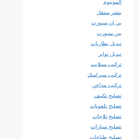
المونيوم
بنشر متنقل
بي ان سبورت
بين سبورت
تبديل بطاريات
تبديل تواير
تركيب ستلايت
تركيب سيراميك
تركيب مداخن
تصليح تكييف
تصليح تلفونات
تصليح ثلاجات
تصليح سيارات
تصليح طباخات