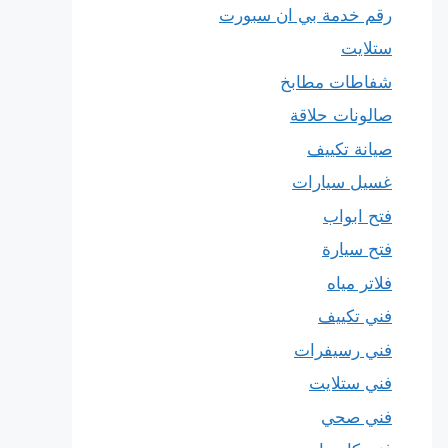
رقم خدمة بي ان سبورت
ستلايت
شفاطات مطابخ
صالونات حلاقة
صيانة تكييف
غسيل سيارات
فتح ابواب
فتح سيارة
فلاتر مياه
فني تكييف
فني رسيفرات
فني ستلايت
فني صحي