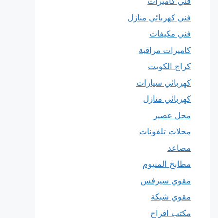
فني كاميرات
فني كهربائي منازل
فني مكيفات
كاميرات مراقبة
كراج الكويت
كهربائي سيارات
كهربائي منازل
محل عصير
محلات تلفونات
مصاعد
مطابخ المنيوم
مقوي سيرفس
مقوي شبكة
مكتب افراح