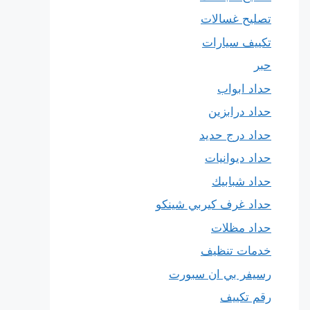
تصليح غسالات
تكييف سيارات
حبر
حداد ابواب
حداد درابزين
حداد درج حديد
حداد ديوانيات
حداد شبابيك
حداد غرف كيربي شينكو
حداد مظلات
خدمات تنظيف
رسيفر بي ان سبورت
رقم تكييف