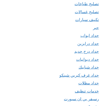
تصليح طباخات
تصليح غسالات
تكييف سيارات
حبر
حداد ابواب
حداد درابزين
حداد درج حديد
حداد ديوانيات
حداد شبابيك
حداد غرف كيربي شينكو
حداد مظلات
خدمات تنظيف
رسيفر بي ان سبورت