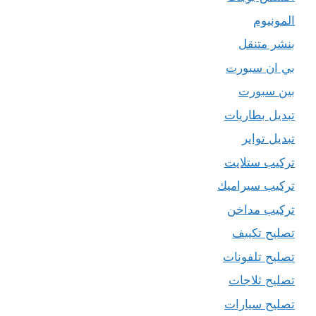
المونيوم
بنشر متنقل
بي ان سبورت
بين سبورت
تبديل بطاريات
تبديل تواير
تركيب ستلايت
تركيب سيراميك
تركيب مداخن
تصليح تكييف
تصليح تلفونات
تصليح ثلاجات
تصليح سيارات