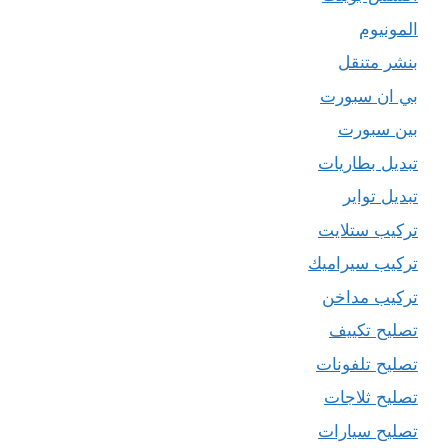
المونيوم
بنشر متنقل
بي ان سبورت
بين سبورت
تبديل بطاريات
تبديل تواير
تركيب ستلايت
تركيب سيراميك
تركيب مداخن
تصليح تكييف
تصليح تلفونات
تصليح ثلاجات
تصليح سيارات