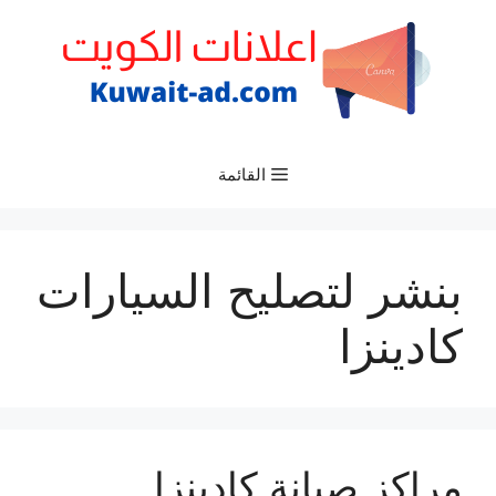
نتقل
لى
لمحتوى
القائمة
بنشر لتصليح السيارات
كادينزا
مراكز صيانة كادينزا