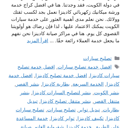
في دولة الكويت، فقد وجدتنا. هنا في افضل كراج خدمة
ورشة ميكانيك زكهربائي كادينزا نعمل بجد لكسب ثقتك
وولائك. نحن نعلم مدى أهمية العثور على خدمة سيارات
الكويت يمكنك الاعتماد عليها ، لذا فإن رضاك ​​هو أولويتنا
القصوى كل يوم. هنا في مراكز صيانة كادينزا نحن نفهم
ما يجعل خدمة العملاء رائعة حقًا. …
اقرأ المزيد
التصنيفات
تصليح سيارات
الوسوم
افضل خدمة تصليح سيارات
,
افضل خدمة تصليح
سيارات كادينزا
,
افضل خدمة تصليح كادينزا
,
افضل خدمة
كادينزا
,
الخدمة السريعة
,
بطارية كادينزا
,
بنشر القصر
,
بنشر الكويت
,
بنشر لتصليح السيارات كادينزا
,
بنشر
متنقل القصر
,
بنشر متنقل تصليح كادينزا
,
تبديل
بطاريات
,
تبديل تواير
,
تصليح سيارات
,
تصليح سيارات
كادينزا
,
تكييف كادينزا
,
تواير كادينزا
,
خدمة المساعدة
على الطريق
,
خدمة كادينزا
,
شفرولية الغانم
,
صيانة