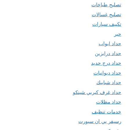
تصليح طباخات
تصليح غسالات
تكييف سيارات
حبر
حداد ابواب
حداد درابزين
حداد درج حديد
حداد ديوانيات
حداد شبابيك
حداد غرف كيربي شينكو
حداد مظلات
خدمات تنظيف
رسيفر بي ان سبورت