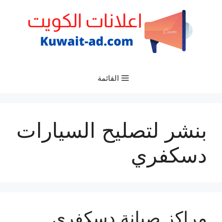
نتقل
لى
لمحتوى
القائمة
بنشر لتصليح السيارات
دسكفري
مراكز صيانة دسكفري