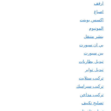
ارفف
اصباغ
اكسس بوينت
المونيوم
بنشر متنقل
بي ان سبورت
بين سبورت
تبديل بطاريات
تبديل تواير
تركيب ستلايت
تركيب سيراميك
تركيب مداخن
تصليح تكييف