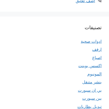
أضف تعليق
تصنيفات
ادوات صحية
ارفف
اصباغ
اكسس بوينت
المونيوم
بنشر متنقل
بي ان سبورت
بين سبورت
تبديل بطاريات