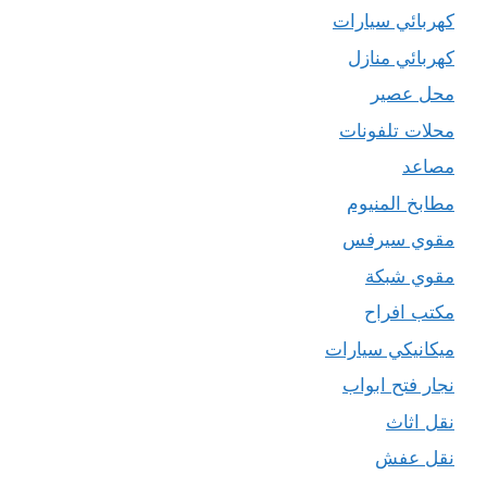
كهربائي سيارات
كهربائي منازل
محل عصير
محلات تلفونات
مصاعد
مطابخ المنيوم
مقوي سيرفس
مقوي شبكة
مكتب افراح
ميكانيكي سيارات
نجار فتح ابواب
نقل اثاث
نقل عفش