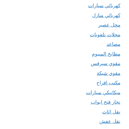
كهربائي سيارات
كهربائي منازل
محل عصير
محلات تلفونات
مصاعد
مطابخ المنيوم
مقوي سيرفس
مقوي شبكة
مكتب افراح
ميكانيكي سيارات
نجار فتح ابواب
نقل اثاث
نقل عفش