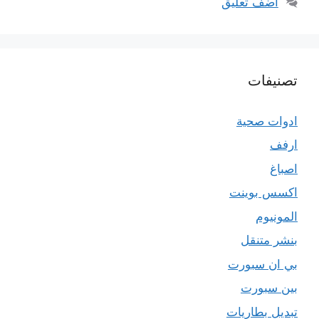
أضف تعليق
تصنيفات
ادوات صحية
ارفف
اصباغ
اكسس بوينت
المونيوم
بنشر متنقل
بي ان سبورت
بين سبورت
تبديل بطاريات