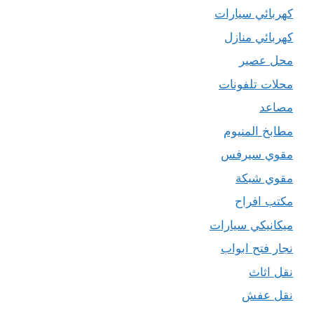
كهربائي سيارات
كهربائي منازل
محل عصير
محلات تلفونات
مصاعد
مطابخ المنيوم
مقوي سيرفس
مقوي شبكة
مكتب افراح
ميكانيكي سيارات
نجار فتح ابواب
نقل اثاث
نقل عفش