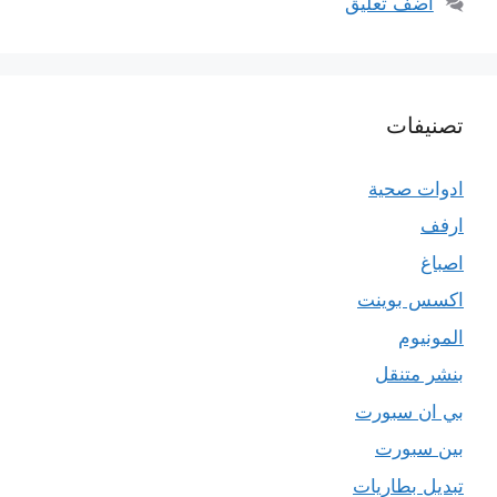
أضف تعليق
تصنيفات
ادوات صحية
ارفف
اصباغ
اكسس بوينت
المونيوم
بنشر متنقل
بي ان سبورت
بين سبورت
تبديل بطاريات