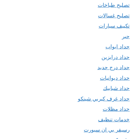
تصليح طباخات
تصليح غسالات
تكييف سيارات
حبر
حداد ابواب
حداد درابزين
حداد درج حديد
حداد ديوانيات
حداد شبابيك
حداد غرف كيربي شينكو
حداد مظلات
خدمات تنظيف
رسيفر بي ان سبورت