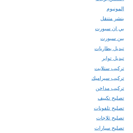
المونيوم
بنشر متنقل
بي ان سبورت
بين سبورت
تبديل بطاريات
تبديل تواير
تركيب ستلايت
تركيب سيراميك
تركيب مداخن
تصليح تكييف
تصليح تلفونات
تصليح ثلاجات
تصليح سيارات