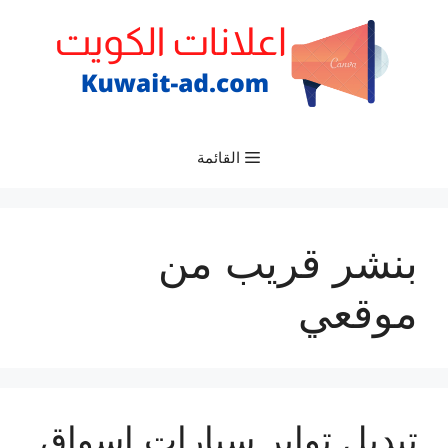
نتقل
لى
لمحتوى
القائمة
بنشر قريب من
موقعي
تبديل تواير سيارات اسواق