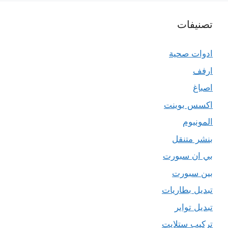
تصنيفات
ادوات صحية
ارفف
اصباغ
اكسس بوينت
المونيوم
بنشر متنقل
بي ان سبورت
بين سبورت
تبديل بطاريات
تبديل تواير
تركيب ستلايت