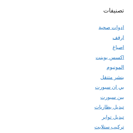
تصنيفات
ادوات صحية
ارفف
اصباغ
اكسس بوينت
المونيوم
بنشر متنقل
بي ان سبورت
بين سبورت
تبديل بطاريات
تبديل تواير
تركيب ستلايت