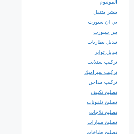
المونيوم
بنشر متنقل
بي ان سبورت
بين سبورت
تبديل بطاريات
تبديل تواير
تركيب ستلايت
تركيب سيراميك
تركيب مداخن
تصليح تكييف
تصليح تلفونات
تصليح ثلاجات
تصليح سيارات
تصليح طباخات