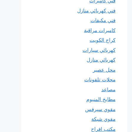
فني كاميرات
فني كهربائي منازل
فني مكيفات
كاميرات مراقبة
كراج الكويت
كهربائي سيارات
كهربائي منازل
محل عصير
محلات تلفونات
مصاعد
مطابخ المنيوم
مقوي سيرفس
مقوي شبكة
مكتب افراح