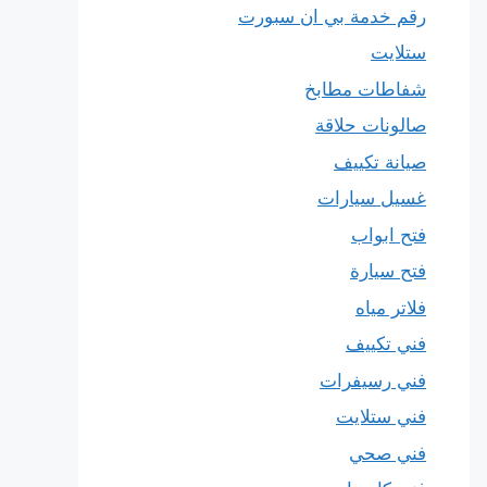
رقم خدمة بي ان سبورت
ستلايت
شفاطات مطابخ
صالونات حلاقة
صيانة تكييف
غسيل سيارات
فتح ابواب
فتح سيارة
فلاتر مياه
فني تكييف
فني رسيفرات
فني ستلايت
فني صحي