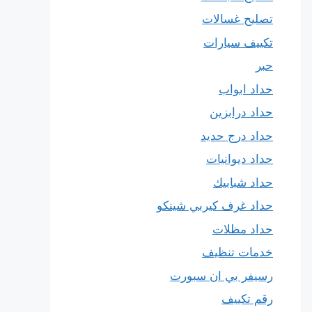
تصليح غسالات
تكييف سيارات
حبر
حداد ابواب
حداد درابزين
حداد درج حديد
حداد ديوانيات
حداد شبابيك
حداد غرف كيربي شينكو
حداد مظلات
خدمات تنظيف
رسيفر بي ان سبورت
رقم تكييف