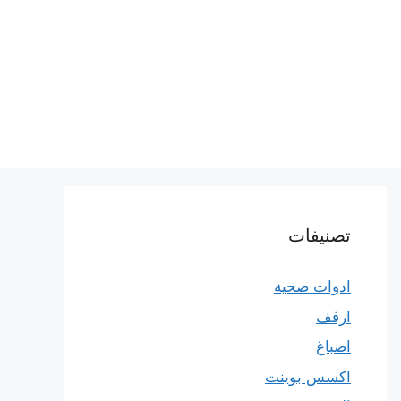
تصنيفات
ادوات صحية
ارفف
اصباغ
اكسس بوينت